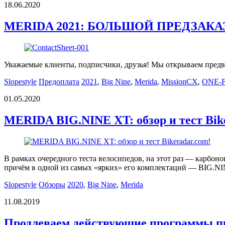
18.06.2020
MERIDA 2021: БОЛЬШОЙ ПРЕДЗАКА
Уважаемые клиенты, подписчики, друзья! Мы открываем пред
Slopestyle
Предоплата
2021
,
Big Nine
,
Merida
,
MissionCX
,
ONE-
01.05.2020
MERIDA BIG.NINE XT: обзор и тест Bik
В рамках очередного теста велосипедов, на этот раз — карбо
причём в одной из самых «ярких» его комплектаций — BIG.N
Slopestyle
Обзоры
2020
,
Big Nine
,
Merida
11.08.2019
Продлеваем действующие программы пре