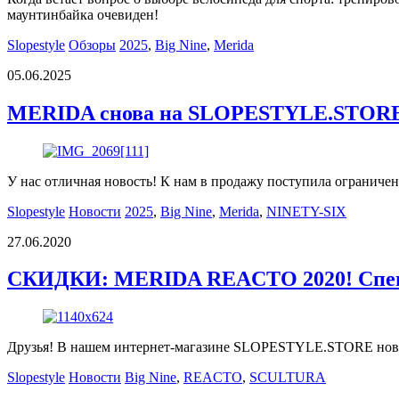
маунтинбайка очевиден!
Slopestyle
Обзоры
2025
,
Big Nine
,
Merida
05.06.2025
MERIDA снова на SLOPESTYLE.STOR
У нас отличная новость! К нам в продажу поступила огранич
Slopestyle
Новости
2025
,
Big Nine
,
Merida
,
NINETY-SIX
27.06.2020
СКИДКИ: MERIDA REACTO 2020! Специ
Друзья! В нашем интернет-магазине SLOPESTYLE.STORE но
Slopestyle
Новости
Big Nine
,
REACTO
,
SCULTURA