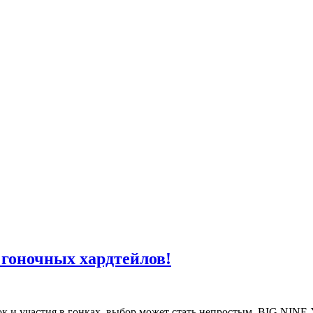
гоночных хардтейлов!
вок и участия в гонках, выбор может стать непростым. BIG.NINE 