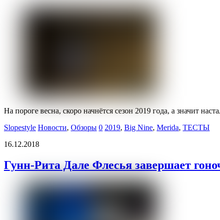
На пороге весна, скоро начнётся сезон 2019 года, а значит наст
Slopestyle
Новости
,
Обзоры
0
2019
,
Big Nine
,
Merida
,
ТЕСТЫ
16.12.2018
Гунн-Рита Дале Флесья завершает гоно