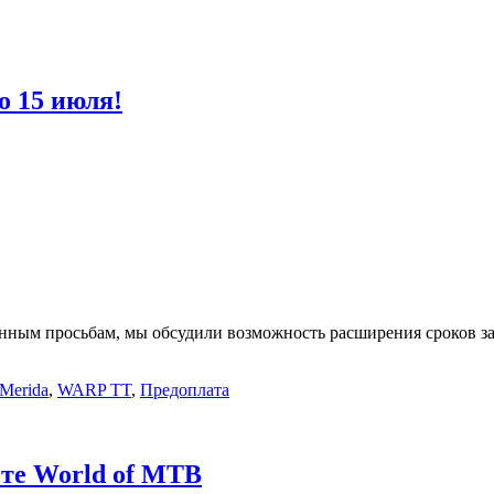
о 15 июля!
енным просьбам, мы обсудили возможность расширения сроков за
Merida
,
WARP TT
,
Предоплата
те World of MTB