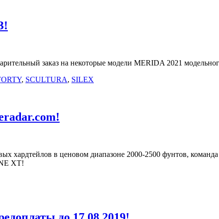
З!
варительный заказ на некоторые модели MERIDA 2021 модельн
FORTY
,
SCULTURA
,
SILEX
eradar.com!
новых хардтейлов в ценовом диапазоне 2000-2500 фунтов, коман
INE XT!
доплаты до 17.08.2019!