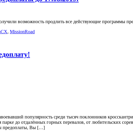
 получили возможность продлить все действующие программы пре
onCX
,
MissionRoad
едоплату!
евавший популярность среди тысяч поклонников кросскантри и
 парке до отдалённых горных перевалов, от любительских соре
ы предоплаты, Вы […]