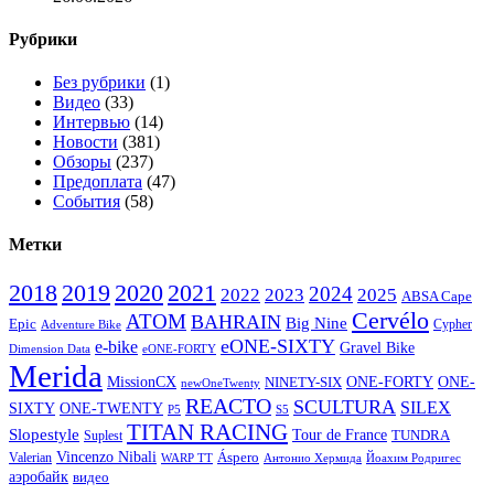
Рубрики
Без рубрики
(1)
Видео
(33)
Интервью
(14)
Новости
(381)
Обзоры
(237)
Предоплата
(47)
События
(58)
Метки
2020
2021
2018
2019
2024
2022
2023
2025
ABSA Cape
Cervélo
ATOM
BAHRAIN
Big Nine
Epic
Cypher
Adventure Bike
eONE-SIXTY
e-bike
Gravel Bike
Dimension Data
eONE-FORTY
Merida
ONE-
MissionCX
ONE-FORTY
NINETY-SIX
newOneTwenty
REACTO
SCULTURA
SILEX
SIXTY
ONE-TWENTY
P5
S5
TITAN RACING
Slopestyle
Tour de France
Suplest
TUNDRA
Vincenzo Nibali
Valerian
Áspero
WARP TT
Йоахим Родригес
Антонио Хермида
аэробайк
видео