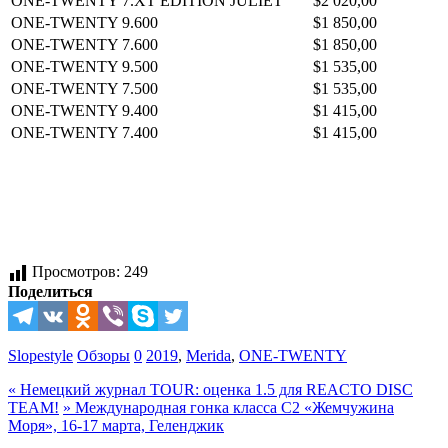
ONE-TWENTY 7.XT EDITION JULIET
$2 020,00
ONE-TWENTY 9.600
$1 850,00
ONE-TWENTY 7.600
$1 850,00
ONE-TWENTY 9.500
$1 535,00
ONE-TWENTY 7.500
$1 535,00
ONE-TWENTY 9.400
$1 415,00
ONE-TWENTY 7.400
$1 415,00
Просмотров:
249
Поделиться
Slopestyle
Обзоры
0
2019
,
Merida
,
ONE-TWENTY
«
Немецкий журнал TOUR: оценка 1.5 для REACTO DISC
TEAM!
»
Международная гонка класса С2 «Жемчужина
Моря», 16-17 марта, Геленджик