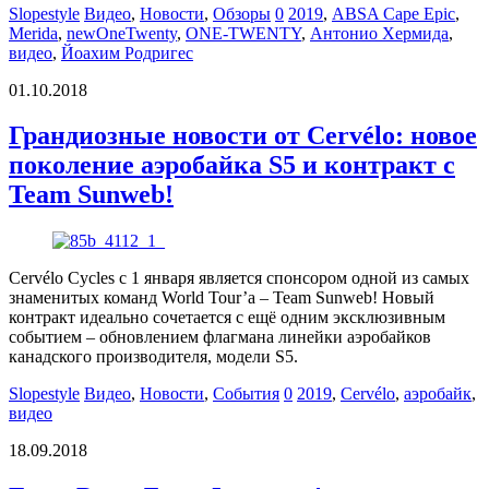
Slopestyle
Видео
,
Новости
,
Обзоры
0
2019
,
ABSA Cape Epic
,
Merida
,
newOneTwenty
,
ONE-TWENTY
,
Антонио Хермида
,
видео
,
Йоахим Родригес
01.10.2018
Грандиозные новости от Cervélo: новое
поколение аэробайка S5 и контракт с
Team Sunweb!
Cervélo Cycles с 1 января является спонсором одной из самых
знаменитых команд World Tour’а – Team Sunweb! Новый
контракт идеально сочетается с ещё одним эксклюзивным
событием – обновлением флагмана линейки аэробайков
канадского производителя, модели S5.
Slopestyle
Видео
,
Новости
,
События
0
2019
,
Cervélo
,
аэробайк
,
видео
18.09.2018