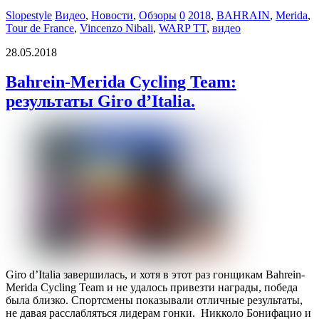
Slopestyle
Видео
,
Новости
,
Обзоры
0
2018
,
BAHRAIN
,
Merida
,
Tour de France
,
Vincenzo Nibali
,
WARP TT
,
видео
28.05.2018
Bahrein-Merida Cycling Team:
результаты Giro d’Italia.
Giro d’Italia завершилась, и хотя в этот раз гонщикам Bahrein-
Merida Cycling Team и не удалось привезти награды, победа
была близко. Спортсмены показывали отличные результаты,
не давая расслабляться лидерам гонки. Никколо Бонифацио и