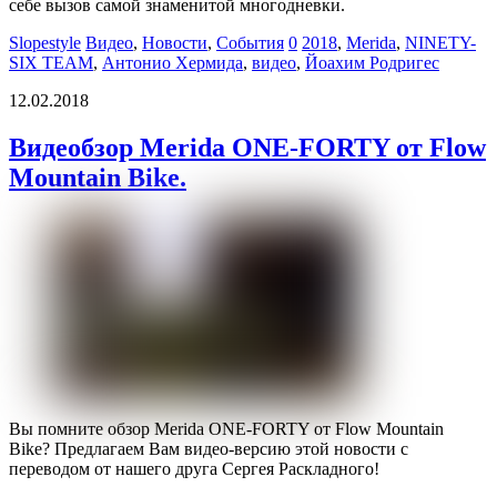
себе вызов самой знаменитой многодневки.
Slopestyle
Видео
,
Новости
,
События
0
2018
,
Merida
,
NINETY-
SIX TEAM
,
Антонио Хермида
,
видео
,
Йоахим Родригес
12.02.2018
Видеобзор Merida ONE-FORTY от Flow
Mountain Bike.
Вы помните обзор Merida ONE-FORTY от Flow Mountain
Bike? Предлагаем Вам видео-версию этой новости с
переводом от нашего друга Сергея Раскладного!