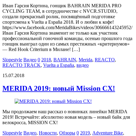
Иван Гарсия Кортина, гонщик BAHRAIN MERIDA PRO
CYCLING TEAM, в сотрудничестве с NVCR.STUDIO,
создали прекрасный ролик, посвящённый подготовке
спортсмена к Vuelta a España 2018. И о любви к кофе!
https://www.facebook.com/MeridaBikes/videos/306666143245952/
Иван Гарсия Кортина знаменит не только как участник
профессиональной гоночной команды, осенью прошлого года
гонщик выиграл один из самых престижных «критериумов»
— Red Hook Criterium в Милане! […]
Slopestyle
Видео
0
2018
,
BAHRAIN
,
Merida
,
REACTO
,
REACTO TRACK
,
Vuelta a España
,
видео
15.07.2018
MERIDA 2019: новый Mission CX!
Мы продолжаем наш рассказ о новинках линейки MERIDA
2019! Встречайте: абсолютно новая модель – новый байк для
велокросса, MISSION CX!
Slopestyle
Видео
,
Новости
,
Обзоры
0
2019
,
Adventure Bike
,