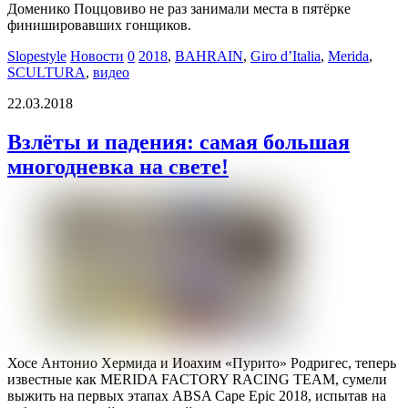
Доменико Поццовиво не раз занимали места в пятёрке
финишировавших гонщиков.
Slopestyle
Новости
0
2018
,
BAHRAIN
,
Giro d’Italia
,
Merida
,
SCULTURA
,
видео
22.03.2018
Взлёты и падения: самая большая
многодневка на свете!
Хосе Антонио Хермида и Иоахим «Пурито» Родригес, теперь
известные как MERIDA FACTORY RACING TEAM, сумели
выжить на первых этапах ABSA Cape Epic 2018, испытав на