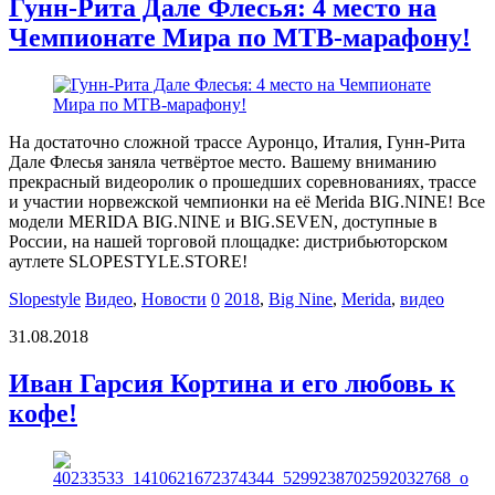
Гунн-Рита Дале Флесья: 4 место на
Чемпионате Мира по MTB-марафону!
На достаточно сложной трассе Ауронцо, Италия, Гунн-Рита
Дале Флесья заняла четвёртое место. Вашему вниманию
прекрасный видеоролик о прошедших соревнованиях, трассе
и участии норвежской чемпионки на её Merida BIG.NINE! Все
модели MERIDA BIG.NINE и BIG.SEVEN, доступные в
России, на нашей торговой площадке: дистрибьюторском
аутлете SLOPESTYLE.STORE!
Slopestyle
Видео
,
Новости
0
2018
,
Big Nine
,
Merida
,
видео
31.08.2018
Иван Гарсия Кортина и его любовь к
кофе!