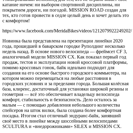
катание ничем: ни выбором спортивной дисциплины, ни
покрытием дороги, ни погодой. MISSION ROAD создан для
тех, кто готов провести в седле целый день и хочет делать это
с комфортом!
https://www.facebook.com/MeridaBikes/videos/1212079922249202/
Новинка была представлена на презентации линейки 2020
года, прошедшей в баварском городке Руполдинг несколько
недель назад. В основе нового велосипеда — фреймсет CF 3,
аналогичный модели MISSION CX. Как показал первый год
продаж, тестов и эксплуатации новой кроссовой платформы,
помимо кроссовых гонок, байк идеально подходит для
создания на его основе быстрого городского коммьютера, на
котором можно перемещаться на любые расстояния в
городских условиях и за пределами города. Большая колёсная
база, клиренс, достаточный для установки широкой резины и
геометрия — всё это обеспечивает владельцу велосипеда
комфорт, стабильность и безопасность. Дело осталось за
малым — с помощью добавления небольшого количества
спейсеров на шток вилки, была создана более комфортная
посадка. Итогом стал отличный эндуранс-байк, занявший
своё место в линейке между шоссейными велосипедами
SCULTURA и «внедорожниками» SILEX и MISSION CX.