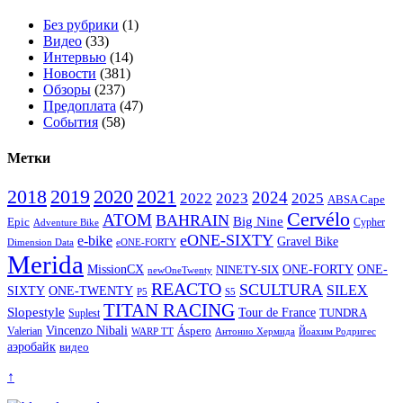
Без рубрики
(1)
Видео
(33)
Интервью
(14)
Новости
(381)
Обзоры
(237)
Предоплата
(47)
События
(58)
Метки
2020
2021
2018
2019
2024
2022
2023
2025
ABSA Cape
Cervélo
ATOM
BAHRAIN
Big Nine
Epic
Cypher
Adventure Bike
eONE-SIXTY
e-bike
Gravel Bike
Dimension Data
eONE-FORTY
Merida
ONE-
MissionCX
ONE-FORTY
NINETY-SIX
newOneTwenty
REACTO
SCULTURA
SILEX
SIXTY
ONE-TWENTY
P5
S5
TITAN RACING
Slopestyle
Tour de France
Suplest
TUNDRA
Vincenzo Nibali
Valerian
Áspero
WARP TT
Йоахим Родригес
Антонио Хермида
аэробайк
видео
↑