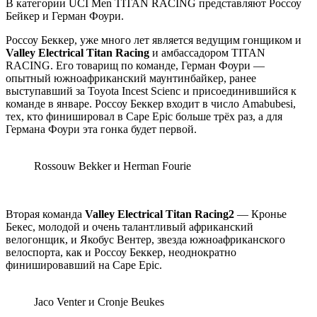
В категории UCI Men TITAN RACING представляют Россоу
Бейкер и Герман Фоури.
Россоу Беккер, уже много лет является ведущим гонщиком и
Valley Electrical Titan Racing
и амбассадором TITAN
RACING. Его товарищ по команде, Герман Фоури —
опытный южноафриканский маунтинбайкер, ранее
выступавший за Toyota Incest Scienc и присоединившийся к
команде в январе. Россоу Беккер входит в число Amabubesi,
тех, кто финишировал в Cape Epic больше трёх раз, а для
Германа Фоури эта гонка будет первой.
Rossouw Bekker и Herman Fourie
Вторая команда
Valley Electrical Titan Racing2
— Кронье
Бекес, молодой и очень талантливый африканский
велогонщик, и Якобус Вентер, звезда южноафриканского
велоспорта, как и Россоу Беккер, неоднократно
финишировавший на Cape Epic.
Jaco Venter и Cronje Beukes