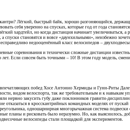
кантри? Лёгкий, быстрый байк, хорошо разгоняющийся, держащ
вать себя уверенно на спусках, которые год от года становятся
кий хардтейл, но когда дистанция начинает увеличиваться, а р
 а спуски становятся и вовсе «даунхильными», неизбежно хочетс
 несправедливо недооценённый класс велосипедов – двухподвесы
вные соревнования и технически сложные дистанции известны
 лет. Если совсем быть точными – 10! В этом году модель, смен
мя впечатляющих побед Хосе Антонио Хермиды и Гунн-Риты Дале 
ости, видом велоспорта, так же требовательным и к навыкам у
вляли нервно закусить губу даже поклонников гравити-дисциплин
ие отказаться в кросскантрийных командных моделях от пускай
треугольника, одношарнирная многорычажная система подвески 
ые планы и рисковать было неразумно. Но, как выяснилось, до
подвесочные велосипеды стали площадкой для экспериментов.