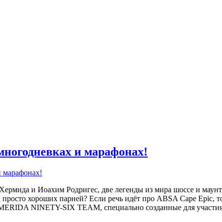
многодневках и марафонах!
Хермида и Иоахим Родригес, две легенды из мира шоссе и маунти
х просто хороших парней? Если речь идёт про ABSA Cape Epic, то
ки MERIDA NINETY-SIX TEAM, специально созданные для участи