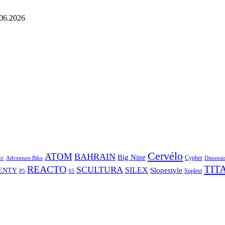
06.2026
Cervélo
ATOM
BAHRAIN
Big Nine
ic
Cypher
Dimensi
Adventure Bike
TIT
REACTO
SCULTURA
SILEX
Slopestyle
ENTY
Suplest
P5
S5