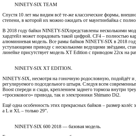
NINETY-SIX TEAM
Спустя 10 лет мы видим всё те-же классические формы, внешн
степени, в которой их можно ожидать от маунтинбайка с полно
В 2018 году байки NINETY-SIXпредставлены несколькими модел
хардтейл может порадовать такой цифрой. CF4 – полностью кар
алюминиевая модель. Все рамы байков NINETY-SIX в 2018 году
уступающими приводу с несколькими ведущими звёздами, станов
линейке присутствует модель XT Edition с приводом 22ск на р
NINETY-SIX XT EDITION.
NINETY-SIX, несмотря на гоночную родословную, подойдёт и д
регулируемого подседельного штыря. Следуя всем современным
Boost спереди и сзади, креплением заднего тормоза внутри тр
«тросикового» привода, так и электроники Shimano Di2.
Ещё одна особенность этих прекрасных байков – размер колёс з
а L и XL – только 29”.
NINETY-SIX 600 2018 — базовая модель.