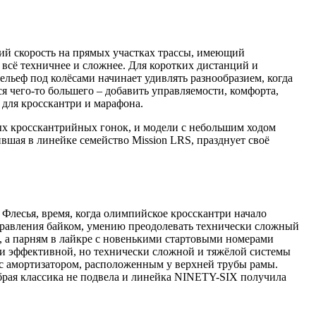
ий скорость на прямых участках трассы, имеющий
 всё техничнее и сложнее. Для коротких дистанций и
ельеф под колёсами начинает удивлять разнообразием, когда
я чего-то большего – добавить управляемости, комфорта,
 для кросскантри и марафона.
х кросскантрийных гонок, и модели с небольшим ходом
ившая в линейке семейство Mission LRS, празднует своё
Флесья, время, когда олимпийское кросскантри начало
правления байком, умению преодолевать технически сложный
, а парням в лайкре с новенькими стартовыми номерами
 и эффективной, но технически сложной и тяжёлой системы
с амортизатором, расположенным у верхней трубы рамы.
брая классика не подвела и линейка NINETY-SIX получила