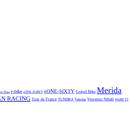
Merida
eONE-SIXTY
e-bike
Gravel Bike
on Data
eONE-FORTY
AN RACING
Vincenzo Nibali
Tour de France
TUNDRA
Valerian
WARP TT