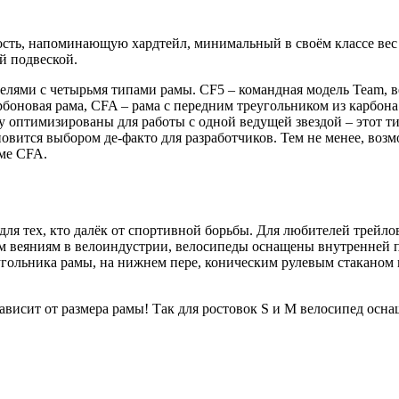
ость, напоминающую хардтейл, минимальный в своём классе вес 
й подвеской.
ями с четырьмя типами рамы. CF5 – командная модель Team, ве
боновая рама, CFA – рама с передним треугольником из карбона
 оптимизированы для работы с одной ведущей звездой – этот ти
ится выбором де-факто для разработчиков. Тем не менее, возмо
аме CFA.
ля тех, кто далёк от спортивной борьбы. Для любителей трейло
 веяниям в велоиндустрии, велосипеды оснащены внутренней пр
еугольника рамы, на нижнем пере, коническим рулевым стаканом
ависит от размера рамы! Так для ростовок S и М велосипед оснащ