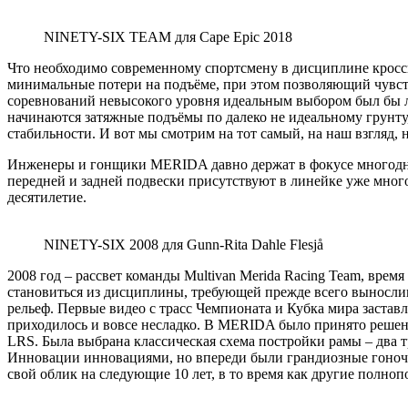
NINETY-SIX TEAM для Cape Epic 2018
Что необходимо современному спортсмену в дисциплине кросс
минимальные потери на подъёме, при этом позволяющий чувство
соревнований невысокого уровня идеальным выбором был бы лёг
начинаются затяжные подъёмы по далеко не идеальному грунту,
стабильности. И вот мы смотрим на тот самый, на наш взгляд,
Инженеры и гонщики MERIDA давно держат в фокусе многодне
передней и задней подвески присутствуют в линейке уже много
десятилетие.
NINETY-SIX 2008 для Gunn-Rita Dahle Flesjå
2008 год – рассвет команды Multivan Merida Racing Team, вре
становиться из дисциплины, требующей прежде всего вынослив
рельеф. Первые видео с трасс Чемпионата и Кубка мира заста
приходилось и вовсе несладко. В MERIDA было принято решен
LRS. Была выбрана классическая схема постройки рамы – два 
Инновации инновациями, но впереди были грандиозные гоночн
свой облик на следующие 10 лет, в то время как другие полно