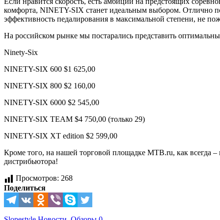
Если нравится скорость, есть амбиции на предстоящих соревно
комфорта, NINETY-SIX станет идеальным выбором. Отлично под
эффективность педалирования в максимальной степени, не пож
На российском рынке мы постарались представить оптимальны
Ninety-Six
NINETY-SIX 600 $1 625,00
NINETY-SIX 800 $2 160,00
NINETY-SIX 6000 $2 545,00
NINETY-SIX TEAM $4 750,00 (только 29)
NINETY-SIX XT edition $2 599,00
Кроме того, на нашей торговой площадке MTB.ru, как всегда –
дистрибьютора!
Просмотров:
268
Поделиться
Slopestyle
Новости
,
Обзоры
0