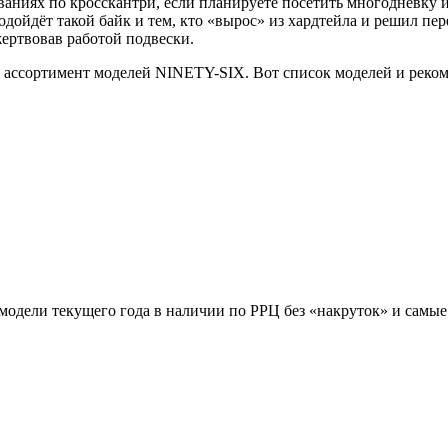
ваниях по кросскантри, если планируете посетить многодневку 
ойдёт такой байк и тем, кто «вырос» из хардтейла и решил пер
ертвовав работой подвески.
 ассортимент моделей NINETY-SIX. Вот список моделей и реко
 модели текущего года в наличии по РРЦ без «накруток» и самы