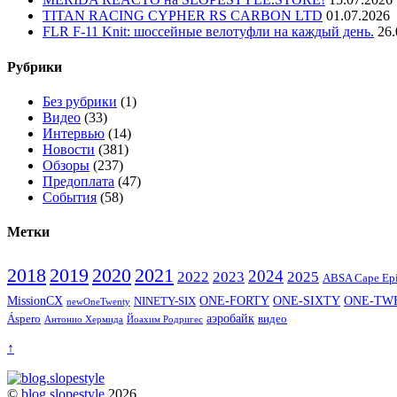
TITAN RACING CYPHER RS CARBON LTD
01.07.2026
FLR F-11 Knit: шоссейные велотуфли на каждый день.
26.
Рубрики
Без рубрики
(1)
Видео
(33)
Интервью
(14)
Новости
(381)
Обзоры
(237)
Предоплата
(47)
События
(58)
Метки
2020
2021
2018
2019
2024
2022
2023
2025
ABSA Cape Ep
ONE-SIXTY
MissionCX
ONE-FORTY
ONE-TW
NINETY-SIX
newOneTwenty
аэробайк
видео
Áspero
Йоахим Родригес
Антонио Хермида
↑
©
blog.slopestyle
2026