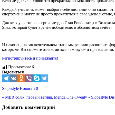
Велозаезды Gran Fondo это прекрасная возможность прокатить
Каждый участник может выбрать себе дистанцию по силам, от 
спортсмены могут не просто прокатиться в своё удовольствие, 
Для всех участников серии заездов Gran Fondo заезд в Волок
Silex, который будет вручён победителю в абсолютном зачёте!
И наконец, на заключительном этапе мы решили расширить форм
которыми Вы сможете ознакомиться «вживую» и при желании,
Регистрируйтесь и приезжайте!
Просмотров:
61
Поделиться
Slopestyle
Новости
0
«
MBR.co.uk: первый взгляд, Merida One-Twenty
»
Slopestyle Di
Добавить комментарий