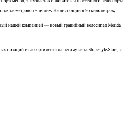
ортсменов, энтузиастов и любителей шоссейного велоспорта.
стокилометровой «петли». На дистанции в 95 километров,
ленный нашей компанией — новый гравийный велосипед Merida
 позиций из ассортимента нашего аутлета Slopestyle.Store, с