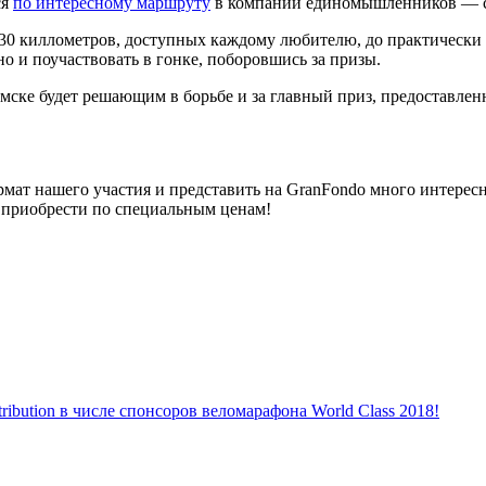
ся
по интересному маршруту
в компании единомышленников — сп
30 киллометров, доступных каждому любителю, до практически 
но и поучаствовать в гонке, поборовшись за призы.
оламске будет решающим в борьбе и за главный приз, предостав
ат нашего участия и представить на GranFondo много интересных
 приобрести по специальным ценам!
stribution в числе спонсоров веломарафона World Class 2018!