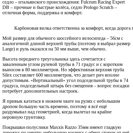
седло – итальянского происхождения: Fulcrum Racing Expert
DB – прочные и быстрые колёса, седло Prologo Scratch –
отличная форма, поддержка и комфорт.
Карбоновая вилка ответственна за комфорт, когда дорога 
Мой размер для обычного шоссейного велосипеда – 56см с
аналогичной длиной верхней трубы (поэтому я выбрал размер
Large) и руль оказался на 50 мм выше, чем обычно.
Высота переднего треугольника здесь сочетается с
заваленным углом рулевой трубы в 71 градус и с коротким
выносом в 80 миллиметров. Но эффективная верхняя труба
Silex составляет 600 миллиметров, что делает рич вполне
допустимым. «Вертикальный» угол подседельной трубы в 74
градуса, подседельный штырь без смещения – вопрос посадки
потребует дополнительных настроек.
Я привык кататься в нижнем хвате на рулях с небольшим
дропом большую часть времени, поэтому я всё ещё
раздумывал над геометрией, когда вылетал на крайне
неровную грунтовку.
Покрышки-полуслики Maxxis Razzo 35мм имеют гладкую
дорожку по центру, небольшую насечку с обеих сторон от неё