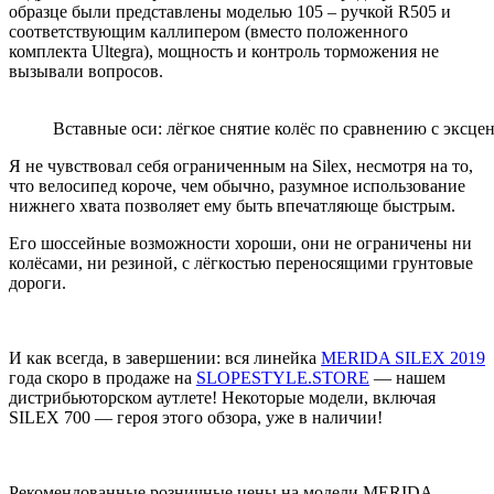
образце были представлены моделью 105 – ручкой R505 и
соответствующим каллипером (вместо положенного
комплекта Ultegra), мощность и контроль торможения не
вызывали вопросов.
Вставные оси: лёгкое снятие колёс по сравнению с эксце
Я не чувствовал себя ограниченным на Silex, несмотря на то,
что велосипед короче, чем обычно, разумное использование
нижнего хвата позволяет ему быть впечатляюще быстрым.
Его шоссейные возможности хороши, они не ограничены ни
колёсами, ни резиной, с лёгкостью переносящими грунтовые
дороги.
И как всегда, в завершении: вся линейка
MERIDA SILEX 2019
года скоро в продаже на
SLOPESTYLE.STORE
— нашем
дистрибьюторском аутлете! Некоторые модели, включая
SILEX 700 — героя этого обзора, уже в наличии!
Рекомендованные розничные цены на модели MERIDA