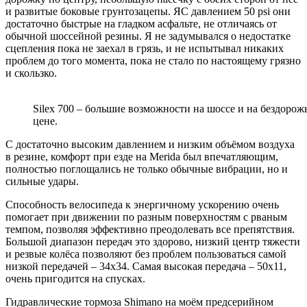
и развитые боковые грунтозацепы. ЯС давлением 50 psi они
достаточно быстрые на гладком асфальте, не отличаясь от
обычной шоссейной резины. Я не задумывался о недостатке
сцепления пока не заехал в грязь, и не испытывал никаких
проблем до того момента, пока не стало по настоящему грязно
и скользко.
Silex 700 – большие возможности на шоссе и на бездоро
цене.
С достаточно высоким давлением и низким объёмом воздуха
в резине, комфорт при езде на Merida был впечатляющим,
полностью поглощались не только обычные вибрации, но и
сильные удары.
Способность велосипеда к энергичному ускорению очень
помогает при движении по разным поверхностям с рваным
темпом, позволяя эффективно преодолевать все препятствия.
Большой диапазон передач это здорово, низкий центр тяжести
и резвые колёса позволяют без проблем пользоваться самой
низкой передачей – 34х34. Самая высокая передача – 50х11,
очень пригодится на спусках.
Гидравлические тормоза Shimano на моём предсерийном