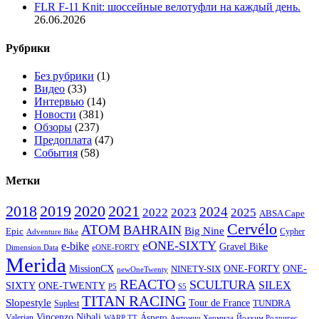
FLR F-11 Knit: шоссейные велотуфли на каждый день.
26.06.2026
Рубрики
Без рубрики
(1)
Видео
(33)
Интервью
(14)
Новости
(381)
Обзоры
(237)
Предоплата
(47)
События
(58)
Метки
2020
2021
2018
2019
2024
2022
2023
2025
ABSA Cape
Cervélo
ATOM
BAHRAIN
Big Nine
Epic
Cypher
Adventure Bike
eONE-SIXTY
e-bike
Gravel Bike
Dimension Data
eONE-FORTY
Merida
ONE-
MissionCX
ONE-FORTY
NINETY-SIX
newOneTwenty
REACTO
SCULTURA
SILEX
SIXTY
ONE-TWENTY
P5
S5
TITAN RACING
Slopestyle
Tour de France
Suplest
TUNDRA
Vincenzo Nibali
Valerian
Áspero
WARP TT
Йоахим Родригес
Антонио Хермида