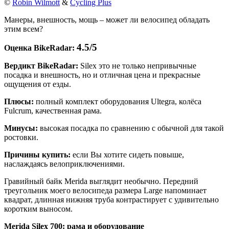
©
Robin Wilmott
&
Cycling Plus
Манеры, внешность, мощь – может ли велосипед обладать
этим всем?
4.5/5
Оценка BikeRadar:
Вердикт BikeRadar:
Silex это не только непривычные
посадка и внешность, но и отличная цена и прекрасные
ощущения от езды.
Плюсы:
полный комплект оборудования Ultegra, колёса
Fulcrum, качественная рама.
Минусы:
высокая посадка по сравнению с обычной для такой
ростовки.
Причины купить:
если Вы хотите сидеть повыше,
наслаждаясь велоприключениями.
Гравийный байк Merida выглядит необычно. Передний
треугольник моего велосипеда размера Large напоминает
квадрат, длинная нижняя труба контрастирует с удивительно
коротким выносом.
Merida Silex 700: рама и оборудование