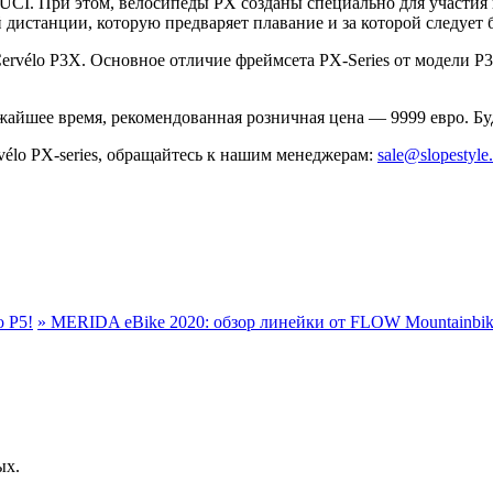
 UCI. При этом, велосипеды PX созданы специально для участия 
дистанции, которую предваряет плавание и за которой следует б
Cervélo P3X. Основное отличие фреймсета PX-Series от модели 
жайшее время, рекомендованная розничная цена — 9999 евро. Бу
élo PX-series, обращайтесь к нашим менеджерам:
sale@slopestyle.
 P5!
»
MERIDA eBike 2020: обзор линейки от FLOW Mountainbi
ых.