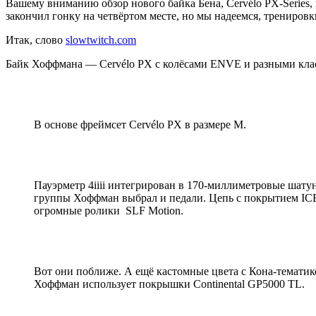
Вашему вниманию обзор нового байка Бена, Cervélo PX-Series, 
закончил гонку на четвёртом месте, но мы надеемся, трениро
Итак, слово
slowtwitch.com
Байк Хоффмана — Cervélo PX с колёсами ENVE и разными классны
В основе фреймсет Cervélo PX в размере M.
Пауэрметр 4iiii интегрирован в 170-миллиметровые шатун
группы Хоффман выбрал и педали. Цепь c покрытием ICE 
огромные ролики SLF Motion.
Вот они поближе. А ещё кастомные цвета с Кона-тематик
Хоффман использует покрышки Continental GP5000 TL.