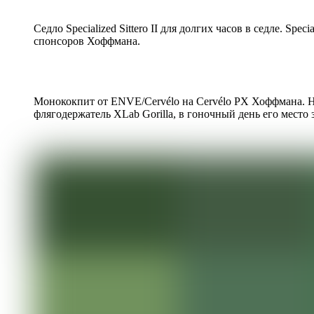
Седло Specialized Sittero II для долгих часов в седле. Spec
спонсоров Хоффмана.
Монококпит от ENVE/Cervélo на Cervélo PX Хоффмана. Н
флягодержатель XLab Gorilla, в гоночный день его место з