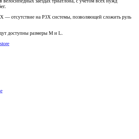
в велосипедных заездах триатлона, с учётом всех нужд
ег.
P3Х — отсутствие на P3X системы, позволяющей сложить руль
дут доступны размеры M и L.
store
ke