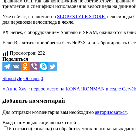
правилам UCI, так как конструкция не соответствует правилам
триатлетов и специфики использования велосипеда на длинной 
Уже сейчас, в наличии на
SLOPESTYLE.STORE
, велосипеды 
для перевозки велосипеда в чехле.
PX-Series, с оборудованием Shimano и SRAM, ожидаются в бли
Если Вы хотите приобрести CervéloP3X или забронировать Cerv
Просмотров:
232
Поделиться
Slopestyle
Обзоры
0
«
Анне Хауг: первое место на KONA IRONMAN в седле Cervélo
Добавить комментарий
Для отправки комментария вам необходимо
авторизоваться
.
Вход с помощью социальных сетей
Я согласен(согласна) на обработку моих персональных данн