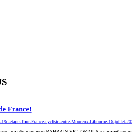
US
e France!
онимными обвинениями BAHRAIN VICTORIOUS в употреблении доп