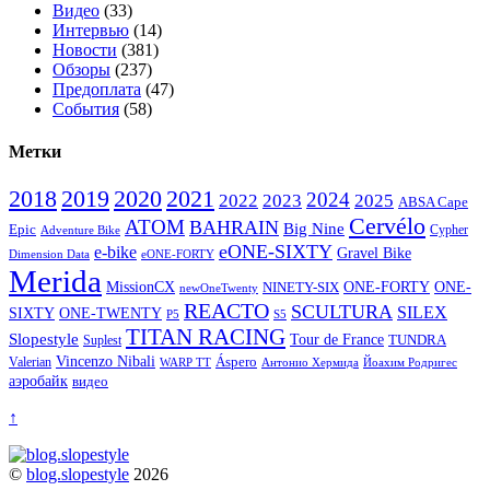
Видео
(33)
Интервью
(14)
Новости
(381)
Обзоры
(237)
Предоплата
(47)
События
(58)
Метки
2020
2021
2018
2019
2024
2022
2023
2025
ABSA Cape
Cervélo
ATOM
BAHRAIN
Big Nine
Epic
Cypher
Adventure Bike
eONE-SIXTY
e-bike
Gravel Bike
Dimension Data
eONE-FORTY
Merida
ONE-
MissionCX
ONE-FORTY
NINETY-SIX
newOneTwenty
REACTO
SCULTURA
SILEX
SIXTY
ONE-TWENTY
P5
S5
TITAN RACING
Slopestyle
Tour de France
Suplest
TUNDRA
Vincenzo Nibali
Valerian
Áspero
WARP TT
Йоахим Родригес
Антонио Хермида
аэробайк
видео
↑
©
blog.slopestyle
2026