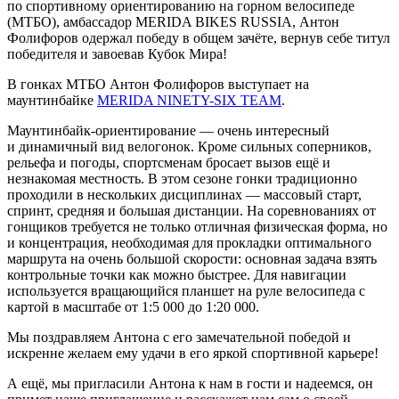
по спортивному ориентированию на горном велосипеде
(МТБО), амбассадор MERIDA BIKES RUSSIA, Антон
Фолифоров одержал победу в общем зачёте, вернув себе титул
победителя и завоевав Кубок Мира!
В гонках МТБО Антон Фолифоров выступает на
маунтинбайке
MERIDA NINETY-SIX TEAM
.
Маунтинбайк-ориентирование — очень интересный
и динамичный вид велогонок. Кроме сильных соперников,
рельефа и погоды, спортсменам бросает вызов ещё и
незнакомая местность. В этом сезоне гонки традиционно
проходили в нескольких дисциплинах — массовый старт,
спринт, средняя и большая дистанции. На соревнованиях от
гонщиков требуется не только отличная физическая форма, но
и концентрация, необходимая для прокладки оптимального
маршрута на очень большой скорости: основная задача взять
контрольные точки как можно быстрее. Для навигации
используется вращающийся планшет на руле велосипеда с
картой в масштабе от 1:5 000 до 1:20 000.
Мы поздравляем Антона с его замечательной победой и
искренне желаем ему удачи в его яркой спортивной карьере!
А ещё, мы пригласили Антона к нам в гости и надеемся, он