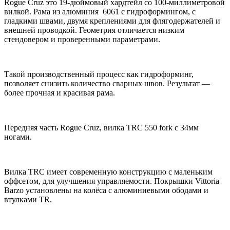
Rogue Cruz это 19-дюймовый хардтейл со 100-миллиметровой
вилкой. Рама из алюминия 6061 с гидроформингом, с
гладкими швами, двумя креплениями для флягодержателей и
внешней проводкой. Геометрия отличается низким
стендовером и проверенными параметрами.
Такой производственный процесс как гидроформинг,
позволяет снизить количество сварных швов. Результат —
более прочная и красивая рама.
Передняя часть Rogue Cruz, вилка TRC 550 fork с 34мм
ногами.
Вилка TRC имеет современную конструкцию с маленьким
оффсетом, для улучшения управляемости. Покрышки Vittoria
Barzo установлены на колёса с алюминиевыми ободами и
втулками TR.