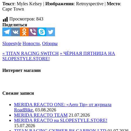
Текст
: Myles Kelsey |
Изображения
: Retroyspective |
Место
:
Cape Town
Просмотров:
843
Поделиться
Slopestyle
Новости
,
Обзоры
«
TITAN RACING SWITCH
»
ЧЁРНАЯ ПЯТНИЦА НА
SLOPESTYLE.STORE!
Интернет магазин
Свежие записи
MERIDA REACTO ONE: «Aero Tip» от журнала
RoadBike.
03.08.2026
MERIDA REACTO TEAM
21.07.2026
MERIDA REACTO на SLOPESTYLE.STORE!
15.07.2026
TITAN RACING CYPHER RS CARBON LTD
01.07.2026