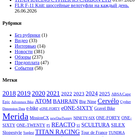
FLR F-11 Knit: шоссейные велотуфли на каждый день.
26.06.2026
Рубрики
Без рубрики
(1)
Видео
(33)
Интервью
(14)
Новости
(381)
Обзоры
(237)
Предоплата
(47)
События
(58)
Метки
2020
2021
2018
2019
2024
2022
2023
2025
ABSA Cape
Cervélo
ATOM
BAHRAIN
Big Nine
Epic
Cypher
Adventure Bike
eONE-SIXTY
e-bike
Gravel Bike
Dimension Data
eONE-FORTY
Merida
ONE-
MissionCX
ONE-FORTY
NINETY-SIX
newOneTwenty
REACTO
SCULTURA
SILEX
SIXTY
ONE-TWENTY
P5
S5
TITAN RACING
Slopestyle
Tour de France
Suplest
TUNDRA