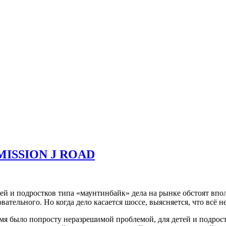
 MISSION J ROAD
ей и подростков типа «маунтинбайк» дела на рынке обстоят впо
ательного. Но когда дело касается шоссе, выясняется, что всё н
емя было попросту неразрешимой проблемой, для детей и подро