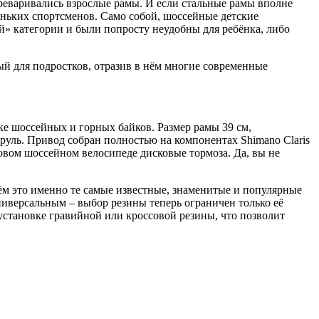
реваривались взрослые рамы. И если стальные рамы вполне
ньких спортсменов. Само собой, шоссейные детские
й» категории и были попросту неудобны для ребёнка, либо
ый для подростков, отразив в нём многие современные
ке шоссейных и горных байков. Размер рамы 39 см,
уль. Привод собран полностью на компонентах Shimano Claris
ковом шоссейном велосипеде дисковые тормоза. Да, вы не
ём это именно те самые известные, знаменитые и популярные
иверсальным – выбор резины теперь ограничен только её
установке гравийной или кроссовой резины, что позволит