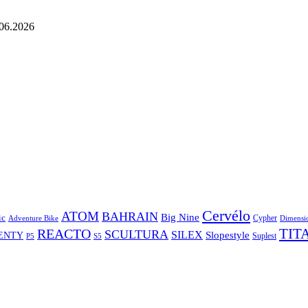
06.2026
Cervélo
ATOM
BAHRAIN
Big Nine
ic
Cypher
Dimensi
Adventure Bike
TIT
REACTO
SCULTURA
SILEX
Slopestyle
ENTY
Suplest
P5
S5