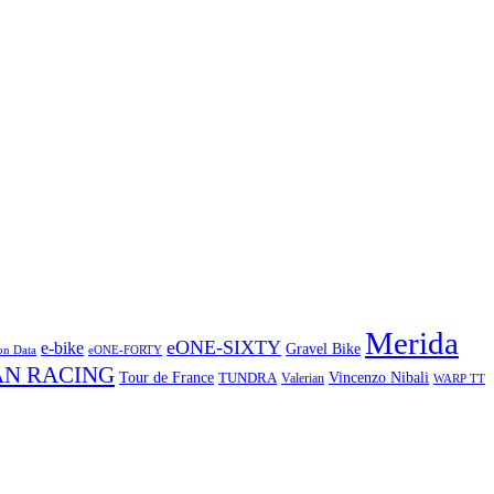
Merida
eONE-SIXTY
e-bike
Gravel Bike
on Data
eONE-FORTY
AN RACING
Vincenzo Nibali
Tour de France
TUNDRA
Valerian
WARP TT