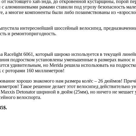
 от настоящего хай-энда, до откровенной кустарщины, порой пе
 с алюминиевыми рамами ставили под угрозу безопасность мале
е, а многие компоненты были либо позаимствованы из «взросло
я выпустила интереснейший шоссейный велосипед, предназначенн
сть и ремонтопригодность.
а Racelight 6061, который широко используется в текущей линей
ния подростком установлены уменьшенные в размерах вынос и р
кажется удивительным, но Merida решила использовать на подрост
x с роторами 160 миллиметров!
зование хорошо знакомого нам размера колёс – 26 дюймов! Прич
етров! Такое решение делает этот велосипед действительно ун
axxis Detonator шириной в дюйм (25мм), но ничего не мешает 
ейного велоспорта.
5$.