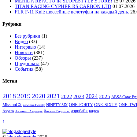
MERIDA REACTO на SLOPESTYLE.STORE!
15.07.2026
TITAN RACING CYPHER RS CARBON LTD
01.07.2026
FLR F-11 Knit: шоссейные велотуфли на каждый день.
26.
Рубрики
Без рубрики
(1)
Видео
(33)
Интервью
(14)
Новости
(381)
Обзоры
(237)
Предоплата
(47)
События
(58)
Метки
2020
2021
2018
2019
2024
2022
2023
2025
ABSA Cape Ep
ONE-SIXTY
MissionCX
ONE-FORTY
ONE-TW
NINETY-SIX
newOneTwenty
аэробайк
видео
Áspero
Йоахим Родригес
Антонио Хермида
↑
©
blog.slopestyle
2026