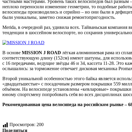
частными мастерами. Уровень таких велосипедов был разным –
неплохо переносили изменение геометрии, то подобные работы
велосипеды производились и серийно – но они были в дефицит
были уникальны, заметно снижая ремонтопригодность.
Merida, в очередной раз, удивила всех. Тайваньская компани
тенденции в шоссейном велоспорте, но сохранив универсально
В основе
MISSION J ROAD
лёгкая алюминиевая рама из сплав
соответствующую длину (152см) имеют шатуны, для использова
с 16 передачами, ведущие звёзды 46 и 34, кассета 11-28. Это 
ослышались: за торможение отвечает дисковая механика Proma
Второй уникальной особенностью этого байка является исполь
«двадцатьшестые» с посадочным размером покрышки 559 миллим
объёмом. На велосипеде установлены «кевларовые» покрышки M
юному спортсмену попробовать себя во всех дисциплинах шосс
Рекомендованная цена велосипеда на российском рынке – 68
Просмотров:
200
Поделиться